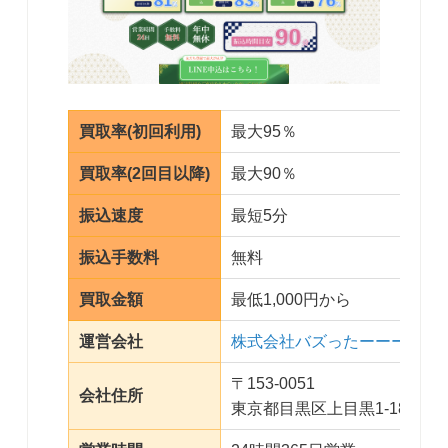
買取率(初回利用)
最大95％
買取率(2回目以降)
最大90％
振込速度
最短5分
振込手数料
無料
買取金額
最低1,000円から
運営会社
株式会社バズったーーー
〒153-0051
会社住所
東京都目黒区上目黒1-18-11